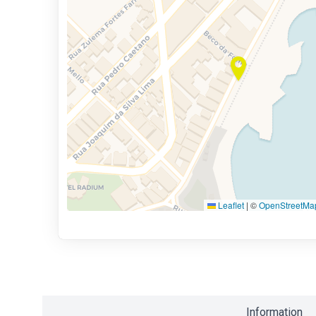
Leaflet
|
©
OpenStreetMa
Information