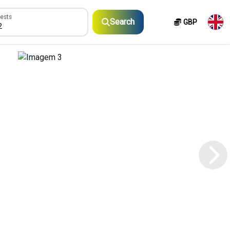
sts
ests
Search
GBP
2