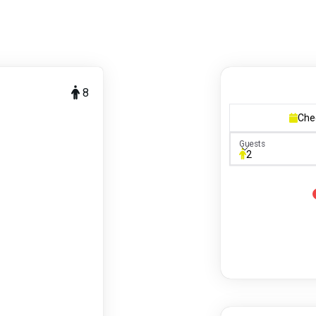
8
Che
Guests
Guests
2