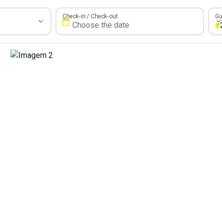
Gue
Check-in / Check-out
Gu