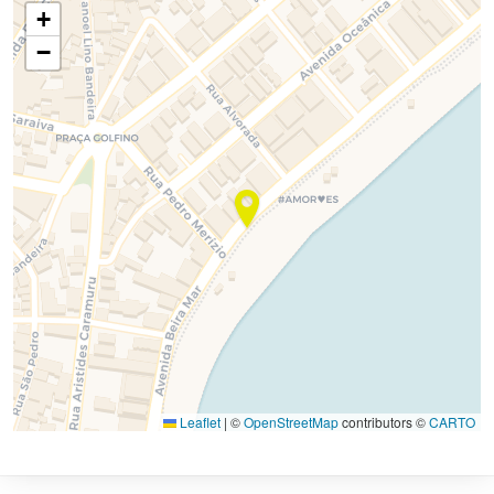
+
−
Leaflet
|
©
OpenStreetMap
contributors ©
CARTO